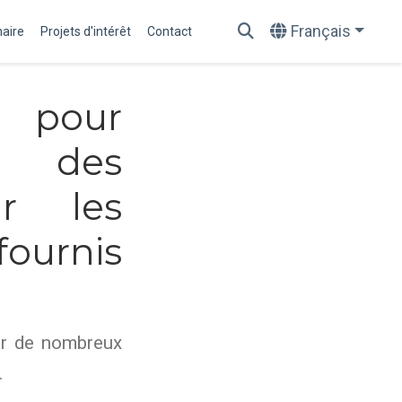
Français
haire
Projets d'intérêt
Contact
 pour
ct des
ur les
ournis
er de nombreux
.