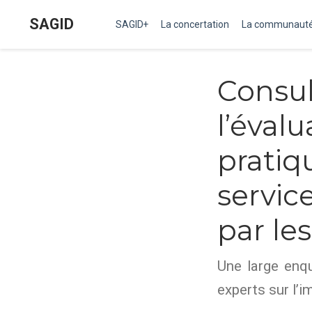
SAGID
SAGID+
La concertation
La communaut
Cons
l’éva
prati
servi
par le
Une large enq
experts sur l’i