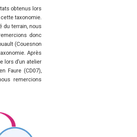
tats obtenus lors
 cette taxonomie.
é du terrain, nous
 remercions donc
Rouault (Couesnon
 taxonomie. Après
 lors d’un atelier
ien Faure (CD07),
 nous remercions